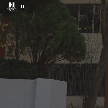
IIH
Sk