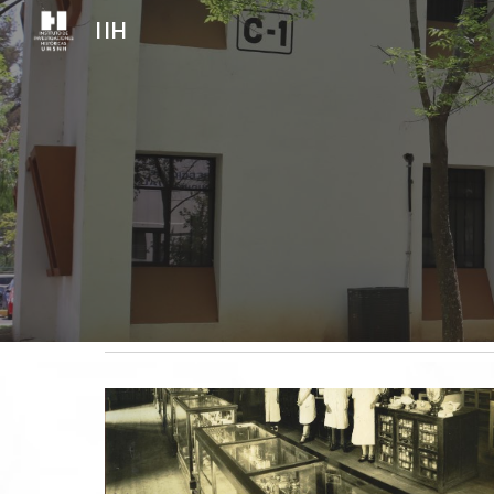
IIH
Sk